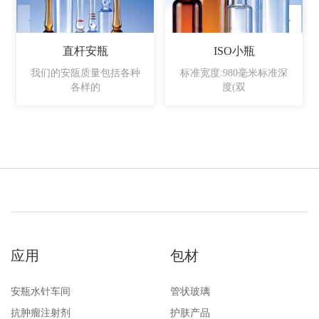
直杆安瓶
ISO小瓶
我们的安瓿质量包括各种
标准宽度:980毫米标准深
各样的
度(双
应用
包材
安瓶水针车间
管状玻璃
抗肿瘤注射剂
护肤产品