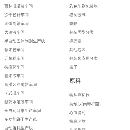
西林瓶灌装车间
彩色印刷包装膜
冻干粉针车间
模制玻璃
固体制剂车间
防晒
大输液车间
包装类型分类
半自动固体制剂生产线
橡胶塞
糖浆粉车间
其他包装
无菌粉车间
包装袋应用分类
抗癌药车间
盖子
糖浆液车间
原料
预灌装注射器车间
卡式瓶车间
抗肿瘤药物
眼药水灌装车间
抗皱肽(肉毒杆菌)
全自动口罩生产车间
心血管药
多功能饼干生产线
抗衰老肽
自动蛋糕生产线