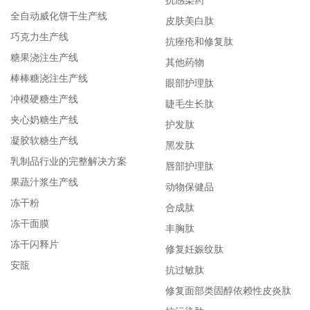
抗感染药
全自动威化饼干生产线
皮肤美白肽
巧克力生产线
抗痤疮和修复肽
糖果浇注生产线
其他药物
棒棒糖浇注生产线
眼部护理肽
冲模硬糖生产线
睫毛生长肽
夹心奶糖生产线
护发肽
凝胶软糖生产线
黑发肽
乳制品行业的完整解决方案
唇部护理肽
果蔬汁浆生产线
动物保健品
冻干粉
合成肽
冻干面膜
丰胸肽
冻干闪释片
修复妊娠纹肽
安瓿
抗过敏肽
修复面部类固醇依赖性皮炎肽