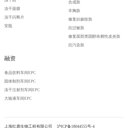
冻干粉
合成肽
冻干面膜
丰胸肽
冻干闪释片
修复妊娠纹肽
安瓿
抗过敏肽
修复面部类固醇依赖性皮炎肽
抗污染肽
融资
食品饮料车间EPC
固体制剂车间EPC
冻干注射剂车间EPC
大输液车间EPC
上海红鹿生物工程有限公司
沪ICP备18044555号-4