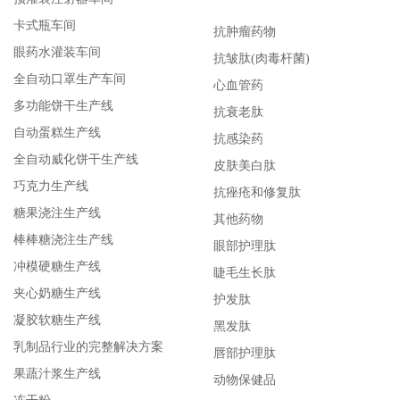
卡式瓶车间
抗肿瘤药物
眼药水灌装车间
抗皱肽(肉毒杆菌)
全自动口罩生产车间
心血管药
多功能饼干生产线
抗衰老肽
自动蛋糕生产线
抗感染药
全自动威化饼干生产线
皮肤美白肽
巧克力生产线
抗痤疮和修复肽
糖果浇注生产线
其他药物
棒棒糖浇注生产线
眼部护理肽
冲模硬糖生产线
睫毛生长肽
夹心奶糖生产线
护发肽
凝胶软糖生产线
黑发肽
乳制品行业的完整解决方案
唇部护理肽
果蔬汁浆生产线
动物保健品