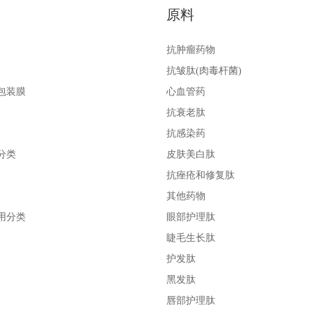
原料
抗肿瘤药物
抗皱肽(肉毒杆菌)
包装膜
心血管药
抗衰老肽
抗感染药
分类
皮肤美白肽
抗痤疮和修复肽
其他药物
用分类
眼部护理肽
睫毛生长肽
护发肽
黑发肽
唇部护理肽