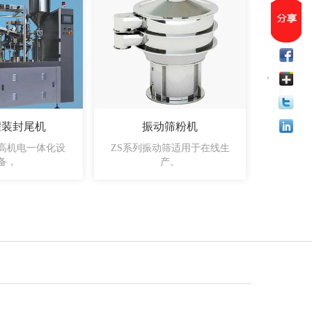
灌装封尾机
振动筛粉机
高机电一体化设
ZS系列振动筛适用于在线生
传递窗是
备，
产。