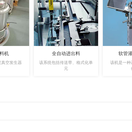
料机
全自动进出料
软管
过真空发生器
该系统包括传送带、格式化单
该机是一种
，
元