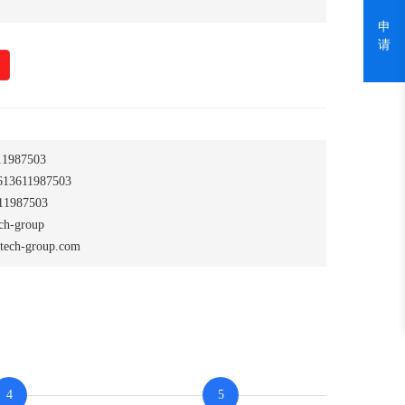
申
请
1987503
13611987503
1987503
-group
tech-group.com
4
5