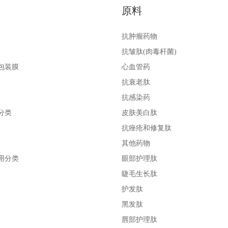
原料
抗肿瘤药物
抗皱肽(肉毒杆菌)
包装膜
心血管药
抗衰老肽
抗感染药
分类
皮肤美白肽
抗痤疮和修复肽
其他药物
用分类
眼部护理肽
睫毛生长肽
护发肽
黑发肽
唇部护理肽