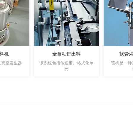
料机
全自动进出料
软管
过真空发生器
该系统包括传送带、格式化单
该机是一种
，
元