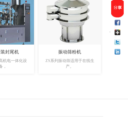
灌装封尾机
振动筛粉机
高机电一体化设
ZS系列振动筛适用于在线生
传递窗是
备，
产。