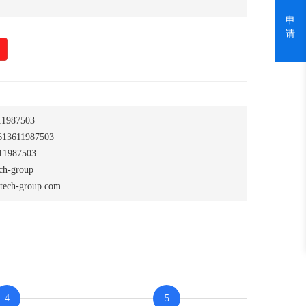
申
请
1987503
13611987503
1987503
-group
tech-group.com
4
5