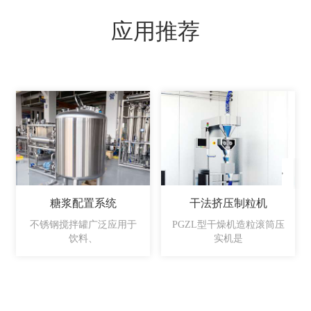
应用推荐
糖浆配置系统
干法挤压制粒机
不锈钢搅拌罐广泛应用于
PGZL型干燥机造粒滚筒压
饮料、
实机是