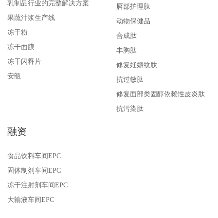
乳制品行业的完整解决方案
唇部护理肽
果蔬汁浆生产线
动物保健品
冻干粉
合成肽
冻干面膜
丰胸肽
冻干闪释片
修复妊娠纹肽
安瓿
抗过敏肽
修复面部类固醇依赖性皮炎肽
抗污染肽
融资
食品饮料车间EPC
固体制剂车间EPC
冻干注射剂车间EPC
大输液车间EPC