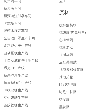
抗癌药车间
盖子
糖浆液车间
原料
预灌装注射器车间
卡式瓶车间
抗肿瘤药物
眼药水灌装车间
抗皱肽(肉毒杆菌)
全自动口罩生产车间
心血管药
多功能饼干生产线
抗衰老肽
自动蛋糕生产线
抗感染药
全自动威化饼干生产线
皮肤美白肽
巧克力生产线
抗痤疮和修复肽
糖果浇注生产线
其他药物
棒棒糖浇注生产线
眼部护理肽
冲模硬糖生产线
睫毛生长肽
夹心奶糖生产线
护发肽
凝胶软糖生产线
黑发肽